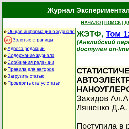
Журнал Экспериментал
НАЧАЛО
|
ПОИСК
|
Д
Общая информация о журнале
ЖЭТФ,
Том 1
Золотые страницы
(Английский перев
доступен on-lin
Адреса редакции
Содержание журнала
Сообщения редакции
СТАТИСТИЧ
Правила для авторов
Загрузить статью
АВТОЭЛЕКТ
Проверить статус статьи
НАНОУГЛЕР
Захидов Ал.А
Ляшенко Д.А.
Поступила в 