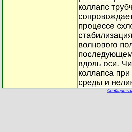
коллапс труб
сопровождае
процессе схл
стабилизация
волнового по
последующему
вдоль оси. Ч
коллапса при
среды и нели
Сообщить о