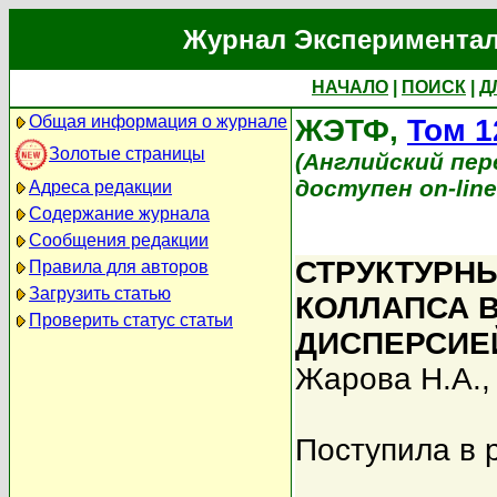
Журнал Экспериментал
НАЧАЛО
|
ПОИСК
|
Д
Общая информация о журнале
ЖЭТФ,
Том 1
Золотые страницы
(Английский перев
доступен on-lin
Адреса редакции
Содержание журнала
Сообщения редакции
СТРУКТУРН
Правила для авторов
Загрузить статью
КОЛЛАПСА 
Проверить статус статьи
ДИСПЕРСИЕ
Жарова Н.А.
Поступила в 