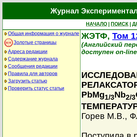
Журнал Экспериментал
НАЧАЛО
|
ПОИСК
|
Д
Общая информация о журнале
ЖЭТФ,
Том 1
Золотые страницы
(Английский перев
доступен on-lin
Адреса редакции
Содержание журнала
Сообщения редакции
ИССЛЕДОВА
Правила для авторов
Загрузить статью
РЕЛАКСАТО
Проверить статус статьи
PbMg
Nb
1/3
2/3
ТЕМПЕРАТУ
Горев М.В.
,
Ф
Поступила в 