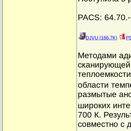
PACS: 64.70.-p
DJVU (166.7K)
PD
Методами ад
сканирующей
теплоемкост
области темп
размытые ано
широких инте
700 К. Резул
совместно с 