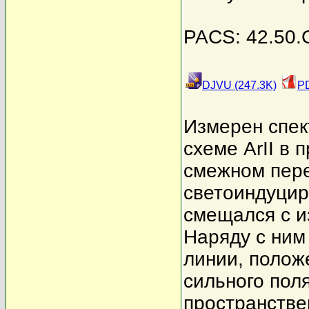
PACS: 42.50.G
DJVU (247.3K)
PD
Измерен спек
схеме ArII в 
смежном пере
светоиндуцир
смещался с и
Наряду с ним
линии, полож
сильного пол
пространстве