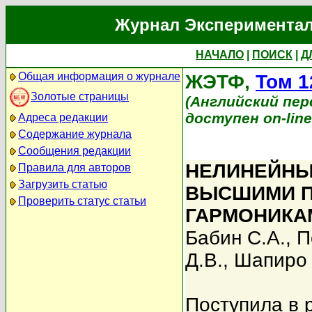
Журнал Экспериментал
НАЧАЛО
|
ПОИСК
|
Д
Общая информация о журнале
ЖЭТФ,
Том 1
Золотые страницы
(Английский перев
доступен on-lin
Адреса редакции
Содержание журнала
Сообщения редакции
НЕЛИНЕЙНЫ
Правила для авторов
Загрузить статью
ВЫСШИМИ П
Проверить статус статьи
ГАРМОНИКА
Бабин С.А.
,
П
Д.В.
,
Шапиро 
Поступила в 