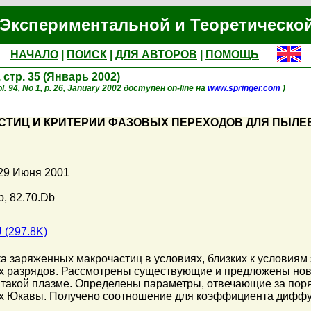
Экспериментальной и Теоретическо
НАЧАЛО
|
ПОИСК
|
ДЛЯ АВТОРОВ
|
ПОМОЩЬ
, стр. 35 (Январь 2002)
. 94, No 1, p. 26, January 2002 доступен on-line на
www.springer.com
)
СТИЦ И КРИТЕРИИ ФАЗОВЫХ ПЕРЕХОДОВ ДЛЯ ПЫЛЕ
 29 Июня 2001
b, 82.70.Db
 (297.8K)
а заряженных макрочастиц в условиях, близких к условия
х разрядов. Рассмотрены существующие и предложены но
в такой плазме. Определены параметры, отвечающие за пор
х Юкавы. Получено соотношение для коэффициента диффуз