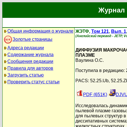
Журнал 
Общая информация о журнале
ЖЭТФ,
Том 121
,
Вып. 1
(Английский перевод - JETP, Vol
Золотые страницы
Адреса редакции
ДИФФУЗИЯ МАКРОЧА
Содержание журнала
ПЛАЗМЕ
Ваулина О.С.
Сообщения редакции
Правила для авторов
Поступила в редакцию:
Загрузить статью
PACS: 52.25.Ub, 52.25.Z
Проверить статус статьи
PDF (651K)
DJVU
Исследовалась динамик
пылевой плазме газовы
для пылевых структур 
диссипативных система
жидкостных структурах.