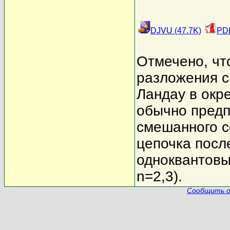
DJVU (47.7K)
PDF
Отмечено, чт
разложения с
Ландау в окр
обычно предп
смешанного с
цепочка посл
одноквантовы
n=2,3).
Сообщить о