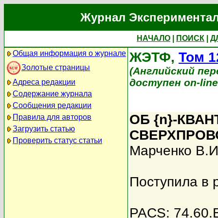
Журнал Экспериментал
НАЧАЛО
|
ПОИСК
|
Д
Общая информация о журнале
ЖЭТФ,
Том 1
Золотые страницы
(Английский перев
доступен on-lin
Адреса редакции
Содержание журнала
Сообщения редакции
ОБ {n}-КВА
Правила для авторов
Загрузить статью
СВЕРХПРОВ
Проверить статус статьи
Марченко В.И
Поступила в 
PACS: 74.60.E