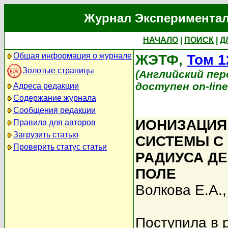
Журнал Экспериментал
НАЧАЛО
|
ПОИСК
|
Д
Общая информация о журнале
ЖЭТФ,
Том 1
Золотые страницы
(Английский перев
доступен on-lin
Адреса редакции
Содержание журнала
Сообщения редакции
ИОНИЗАЦИЯ
Правила для авторов
Загрузить статью
СИСТЕМЫ С
Проверить статус статьи
РАДИУСА Д
ПОЛЕ
Волкова Е.А.
Поступила в 