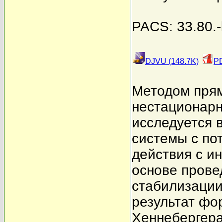
PACS: 33.80.-
DJVU (148.7K)
PD
Методом прям
нестационарн
исследуется 
системы с по
действия с и
основе прове
стабилизации
результат фо
Хеннебергера