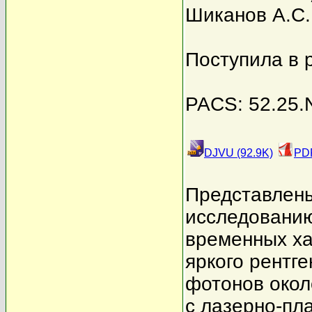
Шиканов А.С.
Поступила в 
PACS: 52.25.N
DJVU (92.9K)
PDF
Представлены
исследованию
временных ха
яркого рентге
фотонов окол
с лазерно-пл