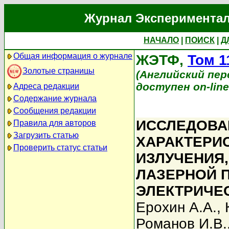
Журнал Экспериментал
НАЧАЛО
|
ПОИСК
|
Д
Общая информация о журнале
ЖЭТФ,
Том 1
Золотые страницы
(Английский перев
доступен on-lin
Адреса редакции
Содержание журнала
Сообщения редакции
ИССЛЕДОВА
Правила для авторов
Загрузить статью
ХАРАКТЕРИ
Проверить статус статьи
ИЗЛУЧЕНИЯ
ЛАЗЕРНОЙ 
ЭЛЕКТРИЧЕ
Ерохин А.А.
,
Романов И.В.