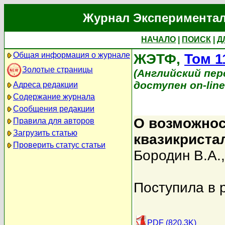
Журнал Экспериментал
НАЧАЛО
|
ПОИСК
|
Д
Общая информация о журнале
ЖЭТФ,
Том 1
Золотые страницы
(Английский перев
доступен on-lin
Адреса редакции
Содержание журнала
Сообщения редакции
О возможнос
Правила для авторов
Загрузить статью
квазикриста
Проверить статус статьи
Бородин В.А.
Поступила в 
PDF (820.3K)