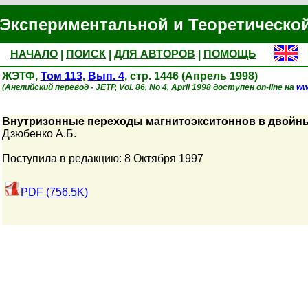
Экспериментальной и Теоретическо
НАЧАЛО
|
ПОИСК
|
ДЛЯ АВТОРОВ
|
ПОМОЩЬ
ЖЭТФ,
Том 113
,
Вып. 4
, стр. 1446 (Апрель 1998)
(Английский перевод - JETP, Vol. 86, No 4, April 1998 доступен on-line на
ww
Внутризонные переходы магнитоэкситоннов в двойн
Дзюбенко А.Б.
Поступила в редакцию: 8 Октября 1997
PDF (756.5K)