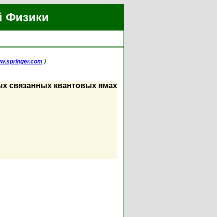
й Физики
w.springer.com
)
ых связанных квантовых ямах