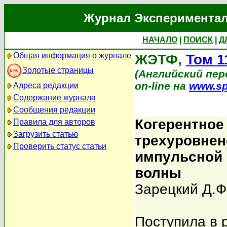
Журнал Экспериментал
НАЧАЛО
|
ПОИСК
|
Д
Общая информация о журнале
ЖЭТФ,
Том 1
Золотые страницы
(Английский перев
on-line на
www.sp
Адреса редакции
Содержание журнала
Сообщения редакции
Когерентное
Правила для авторов
Загрузить статью
трехуровнен
Проверить статус статьи
импульсной 
волны
Зарецкий Д.Ф
Поступила в 