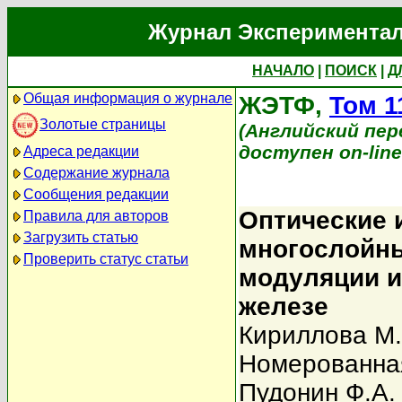
Журнал Экспериментал
НАЧАЛО
|
ПОИСК
|
Д
Общая информация о журнале
ЖЭТФ,
Том 1
Золотые страницы
(Английский перев
доступен on-lin
Адреса редакции
Содержание журнала
Сообщения редакции
Оптические 
Правила для авторов
Загрузить статью
многослойны
Проверить статус статьи
модуляции и
железе
Кириллова М
Номерованная
Пудонин Ф.А.