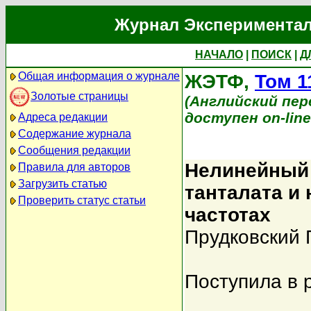
Журнал Экспериментал
НАЧАЛО
|
ПОИСК
|
Д
Общая информация о журнале
ЖЭТФ,
Том 1
Золотые страницы
(Английский перев
доступен on-lin
Адреса редакции
Содержание журнала
Сообщения редакции
Нелинейный
Правила для авторов
Загрузить статью
танталата и 
Проверить статус статьи
частотах
Прудковский 
Поступила в 