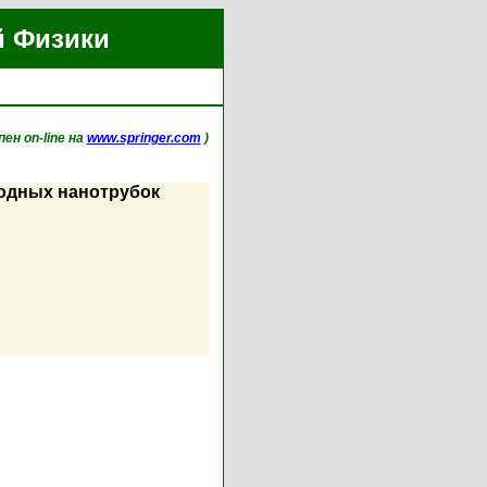
й Физики
пен on-line на
www.springer.com
)
родных нанотрубок