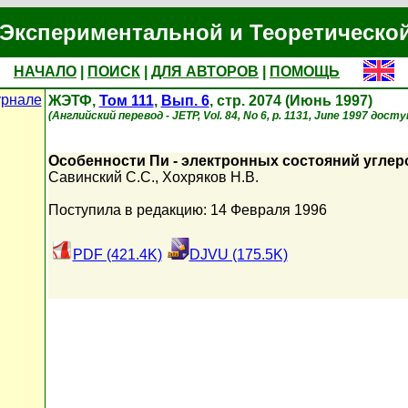
Экспериментальной и Теоретическо
НАЧАЛО
|
ПОИСК
|
ДЛЯ АВТОРОВ
|
ПОМОЩЬ
урнале
ЖЭТФ,
Том 111
,
Вып. 6
, стр. 2074 (Июнь 1997)
(Английский перевод - JETP, Vol. 84, No 6, p. 1131, June 1997 досту
Особенности Пи - электронных состояний угле
Савинский С.С.
,
Хохряков Н.В.
Поступила в редакцию: 14 Февраля 1996
PDF (421.4K)
DJVU (175.5K)