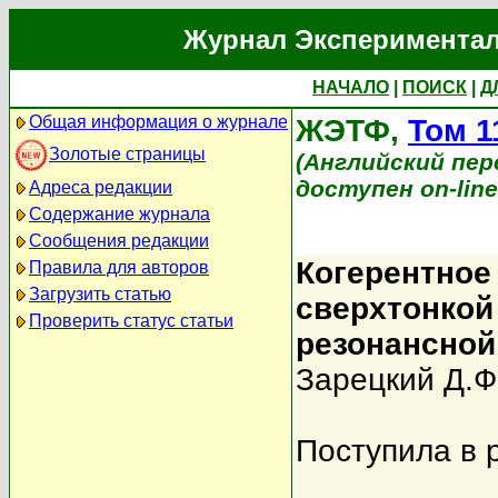
Журнал Экспериментал
НАЧАЛО
|
ПОИСК
|
Д
Общая информация о журнале
ЖЭТФ,
Том 1
Золотые страницы
(Английский перев
доступен on-lin
Адреса редакции
Содержание журнала
Сообщения редакции
Когерентное
Правила для авторов
Загрузить статью
сверхтонкой
Проверить статус статьи
резонансной
Зарецкий Д.Ф
Поступила в 