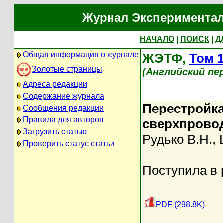
Журнал Экспериментал
НАЧАЛО
|
ПОИСК
|
Д
Общая информация о журнале
ЖЭТФ,
Том 
Золотые страницы
(Английский пер
Адреса редакции
Содержание журнала
Перестройка
Сообщения редакции
Правила для авторов
сверхпровод
Загрузить статью
Рудько В.Н.
,
Проверить статус статьи
Поступила в 
PDF (298.8K)