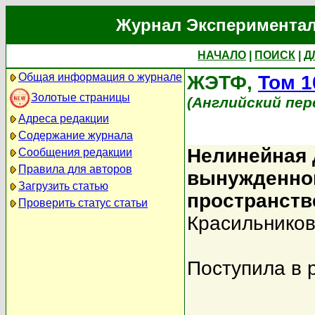
Журнал Экспериментал
НАЧАЛО
|
ПОИСК
|
Д
Общая информация о журнале
ЖЭТФ,
Том 1
Золотые страницы
(Английский пер
Адреса редакции
Содержание журнала
Нелинейная 
Сообщения редакции
Правила для авторов
вынужденног
Загрузить статью
пространств
Проверить статус статьи
Красильников
Поступила в 