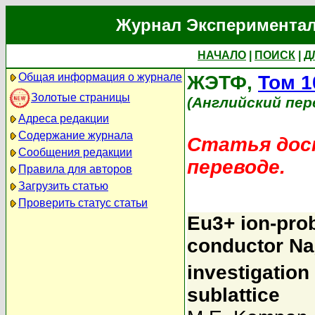
Журнал Экспериментал
НАЧАЛО
|
ПОИСК
|
Д
Общая информация о журнале
ЖЭТФ,
Том 1
Золотые страницы
(Английский пер
Адреса редакции
Содержание журнала
Статья дост
Сообщения редакции
переводе.
Правила для авторов
Загрузить статью
Проверить статус статьи
Eu3+ ion-pro
conductor Na
investigation
sublattice