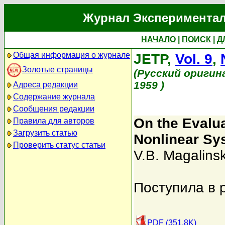
Журнал Экспериментал
НАЧАЛО
|
ПОИСК
|
Д
Общая информация о журнале
JETP,
Vol. 9
,
Золотые страницы
(Русский оригин
1959 )
Адреса редакции
Содержание журнала
Сообщения редакции
On the Evalua
Правила для авторов
Загрузить статью
Nonlinear Sy
Проверить статус статьи
V.B. Magalinsk
Поступила в 
PDF (351.8K)