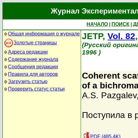
Журнал Экспериментал
НАЧАЛО
|
ПОИСК
|
Д
Общая информация о журнале
JETP,
Vol. 82
Золотые страницы
(Русский оригин
1996 )
Адреса редакции
Содержание журнала
Сообщения редакции
Coherent scat
Правила для авторов
Загрузить статью
of a bichroma
Проверить статус статьи
A.S. Pazgalev
Поступила в 
PDF (485.4K)