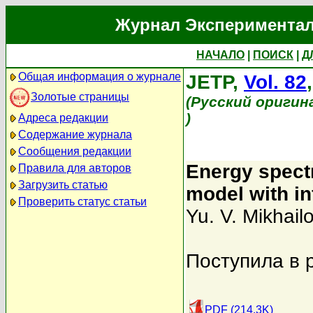
Журнал Экспериментал
НАЧАЛО
|
ПОИСК
|
Д
Общая информация о журнале
JETP,
Vol. 82
Золотые страницы
(Русский оригин
)
Адреса редакции
Содержание журнала
Сообщения редакции
Energy spect
Правила для авторов
Загрузить статью
model with in
Проверить статус статьи
Yu. V. Mikhail
Поступила в 
PDF (214.3K)