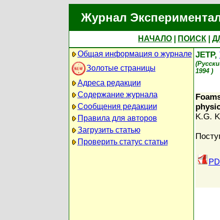
Журнал Экспериментал
НАЧАЛО
|
ПОИСК
|
Д
Общая информация о журнале
JETP,
(Русск
Золотые страницы
1994 )
Адреса редакции
Содержание журнала
Foams
Сообщения редакции
physi
K.G. K
Правила для авторов
Загрузить статью
Посту
Проверить статус статьи
PD