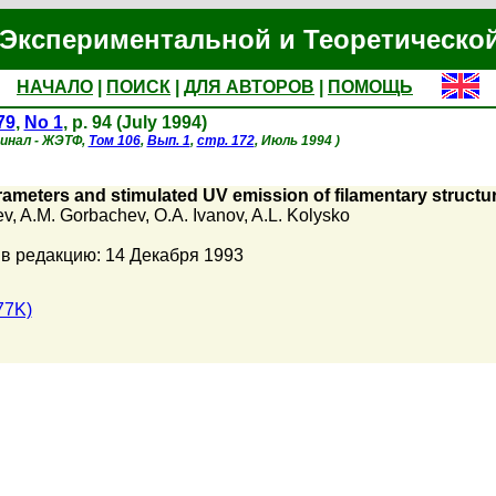
Экспериментальной и Теоретическо
НАЧАЛО
|
ПОИСК
|
ДЛЯ АВТОРОВ
|
ПОМОЩЬ
79
,
No 1
, p. 94 (July 1994)
гинал - ЖЭТФ,
Том 106
,
Вып. 1
,
стр. 172
, Июль 1994 )
ameters and stimulated UV emission of filamentary structu
ev
,
A.M. Gorbachev
,
O.A. Ivanov
,
A.L. Kolysko
в редакцию: 14 Декабря 1993
77K)