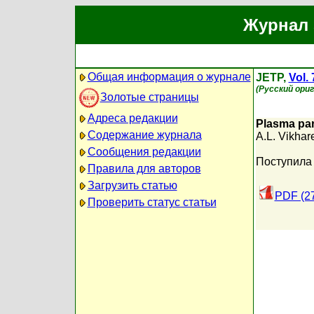
Журнал 
Общая информация о журнале
JETP,
Vol. 
(Русский ори
Золотые страницы
Адреса редакции
Plasma par
Содержание журнала
A.L. Vikhar
Сообщения редакции
Поступила 
Правила для авторов
Загрузить статью
PDF (2
Проверить статус статьи