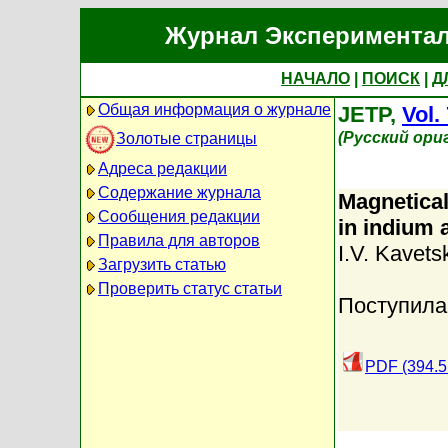
Журнал Экспериментал
НАЧАЛО
|
ПОИСК
|
Д
Общая информация о журнале
JETP,
Vol.
(Русский ори
Золотые страницы
Адреса редакции
Содержание журнала
Magnetical
Сообщения редакции
in indium 
Правила для авторов
I.V. Kavets
Загрузить статью
Проверить статус статьи
Поступила
PDF (394.5