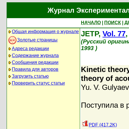
Журнал Экспериментал
НАЧАЛО
|
ПОИСК
|
Д
Общая информация о журнале
JETP,
Vol. 77
Золотые страницы
(Русский ориги
1993 )
Адреса редакции
Содержание журнала
Сообщения редакции
Kinetic theor
Правила для авторов
Загрузить статью
theory of aco
Проверить статус статьи
Yu. V. Gulyaev
Поступила в 
PDF (417.2K)