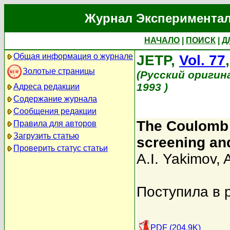
Журнал Экспериментал
НАЧАЛО
|
ПОИСК
|
Д
Общая информация о журнале
JETP,
Vol. 77
Золотые страницы
(Русский оригин
1993 )
Адреса редакции
Содержание журнала
Сообщения редакции
The Coulomb 
Правила для авторов
Загрузить статью
screening an
Проверить статус статьи
A.I. Yakimov
,
Поступила в 
PDF (204.9K)