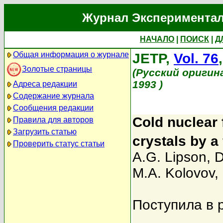
Журнал Экспериментал
НАЧАЛО
|
ПОИСК
|
Д
Общая информация о журнале
JETP,
Vol. 76
Золотые страницы
(Русский оригин
1993 )
Адреса редакции
Содержание журнала
Сообщения редакции
Cold nuclear 
Правила для авторов
Загрузить статью
crystals by a 
Проверить статус статьи
A.G. Lipson
,
D
M.A. Kolovov
,
Поступила в 