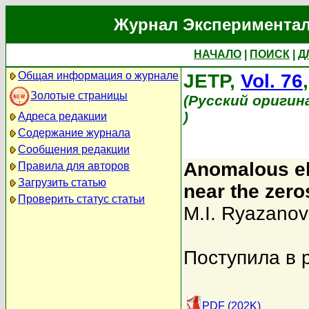
Журнал Экспериментал
НАЧАЛО
|
ПОИСК
|
Д
Общая информация о журнале
JETP,
Vol. 76
Золотые страницы
(Русский оригин
)
Адреса редакции
Содержание журнала
Сообщения редакции
Anomalous el
Правила для авторов
Загрузить статью
near the zero
Проверить статус статьи
M.I. Ryazanov
Поступила в 
PDF (202K)