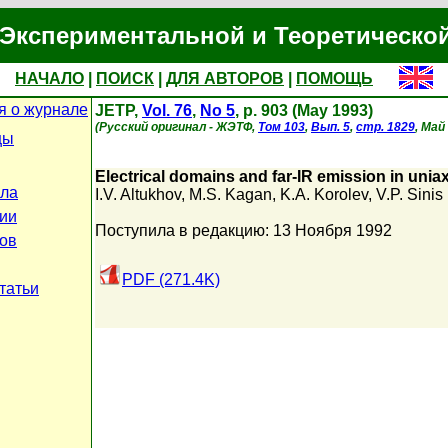
Экспериментальной и Теоретическо
НАЧАЛО
|
ПОИСК
|
ДЛЯ АВТОРОВ
|
ПОМОЩЬ
 о журнале
JETP,
Vol. 76
,
No 5
, p. 903 (May 1993)
(Русский оригинал - ЖЭТФ,
Том 103
,
Вып. 5
,
стр. 1829
, Май
цы
Electrical domains and far-IR emission in unia
ла
I.V. Altukhov
,
M.S. Kagan
,
K.A. Korolev
,
V.P. Sinis
ии
Поступила в редакцию: 13 Ноября 1992
ов
PDF (271.4K)
татьи