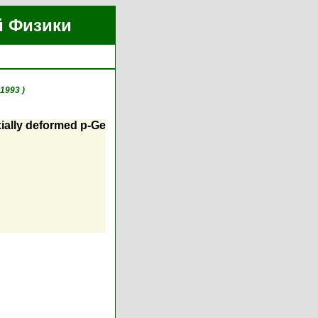
й Физики
 1993 )
xially deformed p-Ge