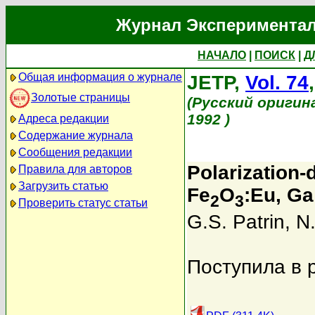
Журнал Экспериментал
НАЧАЛО
|
ПОИСК
|
Д
Общая информация о журнале
JETP,
Vol. 74
Золотые страницы
(Русский оригин
1992 )
Адреса редакции
Содержание журнала
Сообщения редакции
Polarization-
Правила для авторов
Загрузить статью
Fe
O
:Eu, Ga
2
3
Проверить статус статьи
G.S. Patrin
,
N.
Поступила в 