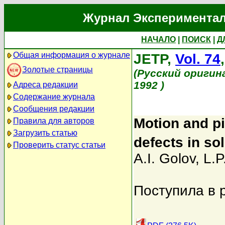
Журнал Экспериментал
НАЧАЛО
|
ПОИСК
|
Д
Общая информация о журнале
JETP,
Vol. 74
Золотые страницы
(Русский оригин
1992 )
Адреса редакции
Содержание журнала
Сообщения редакции
Motion and p
Правила для авторов
Загрузить статью
defects in so
Проверить статус статьи
A.I. Golov
,
L.P
Поступила в 