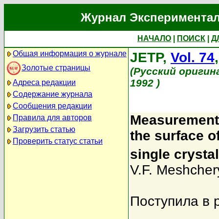
Журнал Экспериментал
НАЧАЛО
|
ПОИСК
|
Д
Общая информация о журнале
JETP,
Vol. 74
Золотые страницы
(Русский оригин
1992 )
Адреса редакции
Содержание журнала
Сообщения редакции
Measurement o
Правила для авторов
Загрузить статью
the surface 
Проверить статус статьи
single cryst
V.F. Meshcher
Поступила в 