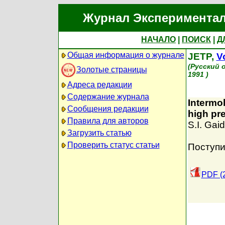
Журнал Экспериментал
НАЧАЛО
|
ПОИСК
|
Д
Общая информация о журнале
JETP,
Vo
(Русский 
Золотые страницы
1991 )
Адреса редакции
Содержание журнала
Intermol
Сообщения редакции
high pr
Правила для авторов
S.I. Gaid
Загрузить статью
Проверить статус статьи
Поступи
PDF (