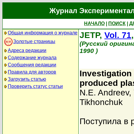
Журнал Экспериментал
НАЧАЛО
|
ПОИСК
|
Д
Общая информация о журнале
JETP,
Vol. 71
Золотые страницы
(Русский оригин
1990 )
Адреса редакции
Содержание журнала
Сообщения редакции
Investigation 
Правила для авторов
Загрузить статью
produced pla
Проверить статус статьи
N.E. Andreev
,
Tikhonchuk
Поступила в 