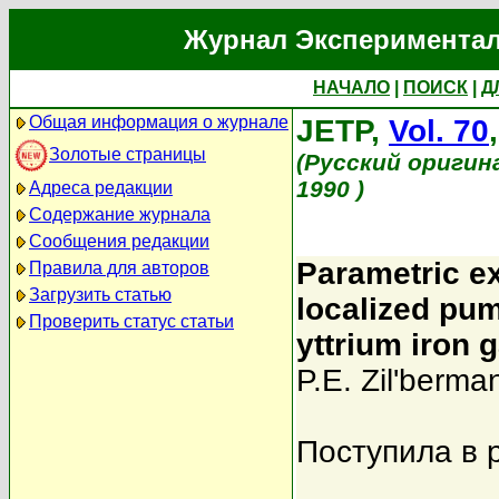
Журнал Экспериментал
НАЧАЛО
|
ПОИСК
|
Д
Общая информация о журнале
JETP,
Vol. 70
Золотые страницы
(Русский оригин
1990 )
Адреса редакции
Содержание журнала
Сообщения редакции
Parametric ex
Правила для авторов
Загрузить статью
localized pum
Проверить статус статьи
yttrium iron g
P.E. Zil'berma
Поступила в 