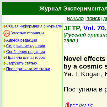
Журнал Экспериментал
НАЧАЛО
|
ПОИСК
|
Д
Общая информация о журнале
JETP,
Vol. 70
Золотые страницы
(Русский оригин
1990 )
Адреса редакции
Содержание журнала
Сообщения редакции
Novel effects
Правила для авторов
Загрузить статью
by a cosmic s
Проверить статус статьи
Ya. I. Kogan
,
Поступила в 
PDF (298.5K)