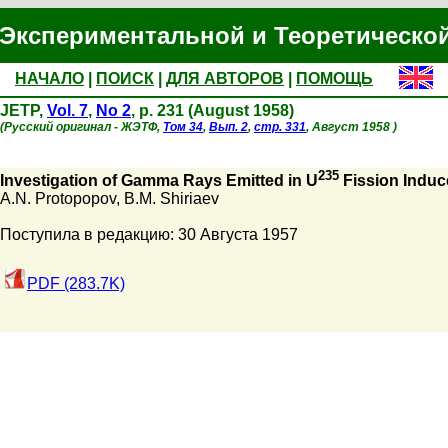
Экспериментальной и Теоретическо
НАЧАЛО
|
ПОИСК
|
ДЛЯ АВТОРОВ
|
ПОМОЩЬ
JETP,
Vol. 7
,
No 2
, p. 231 (August 1958)
(Русский оригинал - ЖЭТФ,
Том 34
,
Вып. 2
,
стр. 331
, Август 1958 )
235
Investigation of Gamma Rays Emitted in U
Fission Induc
A.N. Protopopov
,
B.M. Shiriaev
Поступила в редакцию: 30 Августа 1957
PDF (283.7K)