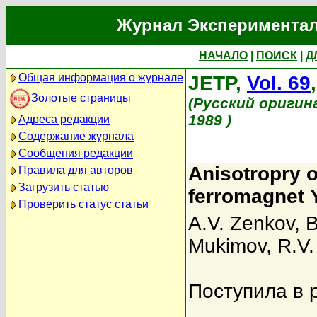
Журнал Экспериментал
НАЧАЛО
|
ПОИСК
|
Д
Общая информация о журнале
JETP,
Vol. 69
Золотые страницы
(Русский оригин
1989 )
Адреса редакции
Содержание журнала
Сообщения редакции
Anisotropry o
Правила для авторов
Загрузить статью
ferromagnet
Проверить статус статьи
A.V. Zenkov
,
B
Mukimov
,
R.V.
Поступила в 