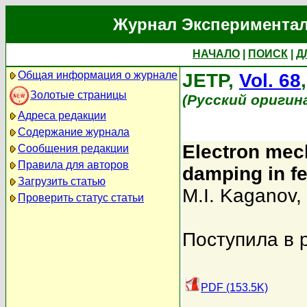
Журнал Экспериментал
НАЧАЛО
|
ПОИСК
|
Д
Общая информация о журнале
JETP,
Vol. 68
Золотые страницы
(Русский оригин
Адреса редакции
Содержание журнала
Electron me
Сообщения редакции
Правила для авторов
damping in f
Загрузить статью
M.I. Kaganov
,
Проверить статус статьи
Поступила в 
PDF (153.5K)