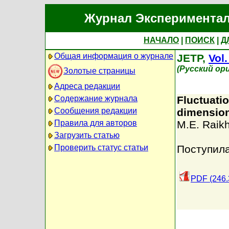
Журнал Экспериментал
НАЧАЛО
|
ПОИСК
|
Д
Общая информация о журнале
JETP,
Vol.
(Русский ор
Золотые страницы
Адреса редакции
Содержание журнала
Fluctuati
Сообщения редакции
dimensio
Правила для авторов
M.E. Raik
Загрузить статью
Проверить статус статьи
Поступила
PDF (246.