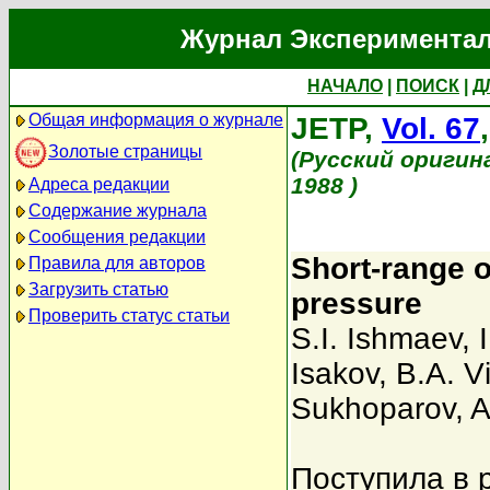
Журнал Экспериментал
НАЧАЛО
|
ПОИСК
|
Д
Общая информация о журнале
JETP,
Vol. 67
Золотые страницы
(Русский оригин
1988 )
Адреса редакции
Содержание журнала
Сообщения редакции
Short-range o
Правила для авторов
Загрузить статью
pressure
Проверить статус статьи
S.I. Ishmaev
,
Isakov
,
B.A. V
Sukhoparov
,
A
Поступила в 