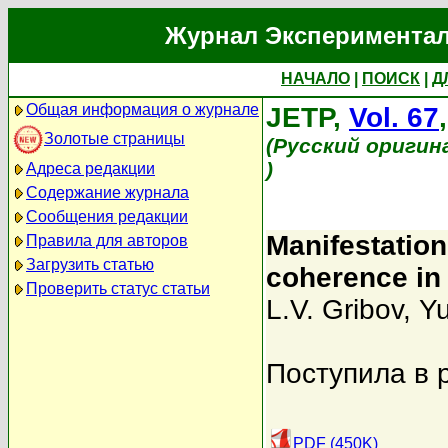
Журнал Экспериментал
НАЧАЛО
|
ПОИСК
|
Д
Общая информация о журнале
JETP,
Vol. 67
Золотые страницы
(Русский оригин
)
Адреса редакции
Содержание журнала
Сообщения редакции
Manifestatio
Правила для авторов
Загрузить статью
coherence in 
Проверить статус статьи
L.V. Gribov
,
Yu
Поступила в 
PDF (450K)