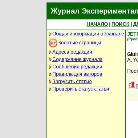
Журнал Экспериментал
НАЧАЛО
|
ПОИСК
|
Д
Общая информация о журнале
JET
(Русс
Золотые страницы
Адреса редакции
Glui
Содержание журнала
A. Y
Сообщения редакции
Пост
Правила для авторов
Загрузить статью
P
Проверить статус статьи