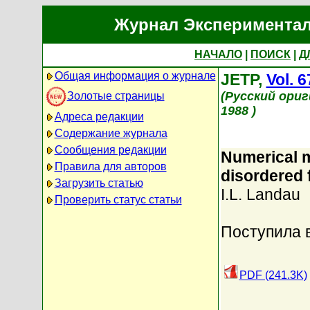
Журнал Экспериментал
НАЧАЛО
|
ПОИСК
|
Д
Общая информация о журнале
JETP,
Vol. 6
(Русский ори
Золотые страницы
1988 )
Адреса редакции
Содержание журнала
Сообщения редакции
Numerical m
Правила для авторов
disordered 
Загрузить статью
I.L. Landau
Проверить статус статьи
Поступила в
PDF (241.3K)