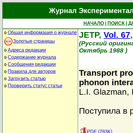
Журнал Экспериментал
НАЧАЛО
|
ПОИСК
|
Д
Общая информация о журнале
JETP,
Vol. 67
Золотые страницы
(Русский оригин
Октябрь 1988 )
Адреса редакции
Содержание журнала
Сообщения редакции
Transport pro
Правила для авторов
Загрузить статью
phonon intera
Проверить статус статьи
L.I. Glazman
,
Поступила в 
PDF (293K)