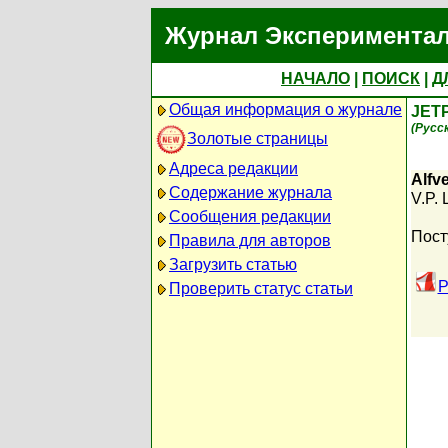
Журнал Экспериментал
НАЧАЛО
|
ПОИСК
|
Д
Общая информация о журнале
JET
(Русс
Золотые страницы
Адреса редакции
Alfve
Содержание журнала
V.P. 
Сообщения редакции
Пост
Правила для авторов
Загрузить статью
P
Проверить статус статьи