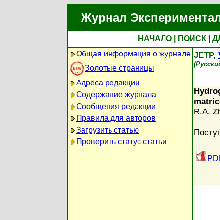
Журнал Экспериментал
НАЧАЛО
|
ПОИСК
|
Д
Общая информация о журнале
JETP,
(Русски
Золотые страницы
Адреса редакции
Hydrog
Содержание журнала
matric
Сообщения редакции
R.A. Zh
Правила для авторов
Загрузить статью
Поступ
Проверить статус статьи
PDF