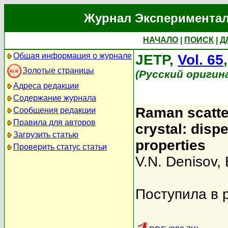
Журнал Экспериментал
НАЧАЛО
|
ПОИСК
|
Д
Общая информация о журнале
JETP,
Vol. 65
Золотые страницы
(Русский оригин
Адреса редакции
Содержание журнала
Raman scatter
Сообщения редакции
Правила для авторов
crystal: dispe
Загрузить статью
properties
Проверить статус статьи
V.N. Denisov
,
Поступила в 