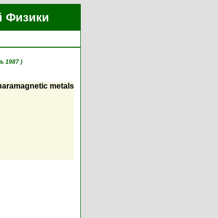
й Физики
ь 1987 )
 paramagnetic metals