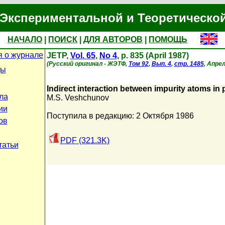
Экспериментальной и Теоретическо
НАЧАЛО
|
ПОИСК
|
ДЛЯ АВТОРОВ
|
ПОМОЩЬ
 о журнале
JETP,
Vol. 65
,
No 4
, p. 835 (April 1987)
(Русский оригинал - ЖЭТФ,
Том 92
,
Вып. 4
,
стр. 1485
, Апрел
цы
Indirect interaction between impurity atoms in
ла
M.S. Veshchunov
ии
Поступила в редакцию: 2 Октября 1986
ов
PDF (321.3K)
татьи