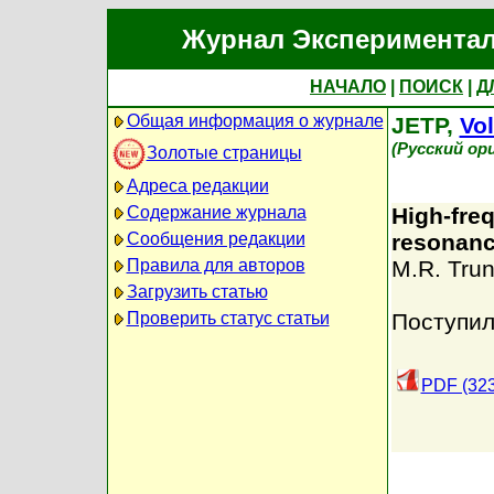
Журнал Экспериментал
НАЧАЛО
|
ПОИСК
|
Д
Общая информация о журнале
JETP,
Vol
(Русский ор
Золотые страницы
Адреса редакции
Содержание журнала
High-fre
Сообщения редакции
resonanc
Правила для авторов
M.R. Trun
Загрузить статью
Проверить статус статьи
Поступил
PDF (323